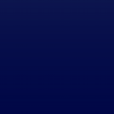
trónico
12 + 8
=
Enviar